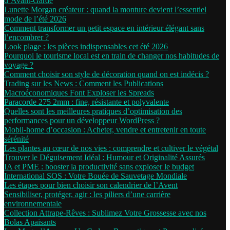
d’Avant-Garde
Lunette Morgan créateur : quand la monture devient l’essentiel
mode de l’été 2026
Comment transformer un petit espace en intérieur élégant sans
l’encombrer ?
Look plage : les pièces indispensables cet été 2026
Pourquoi le tourisme local est en train de changer nos habitudes de
voyage ?
Comment choisir son style de décoration quand on est indécis ?
Trading sur les News : Comment les Publications
Macroéconomiques Font Exploser les Spreads
Paracorde 275 2mm : fine, résistante et polyvalente
Quelles sont les meilleures pratiques d’optimisation des
performances pour un développeur WordPress ?
Mobil-home d’occasion : Acheter, vendre et entretenir en toute
sérénité
Les plantes au cœur de nos vies : comprendre et cultiver le végétal
Trouver le Déguisement Idéal : Humour et Originalité Assurés
IA et PME : booster la productivité sans exploser le budget
International SOS : Votre Bouée de Sauvetage Mondiale
Les étapes pour bien choisir son calendrier de l’Avent
Sensibiliser, protéger, agir : les piliers d’une carrière
environnementale
Collection Attrape-Rêves : Sublimez Votre Grossesse avec nos
Bolas Apaisants