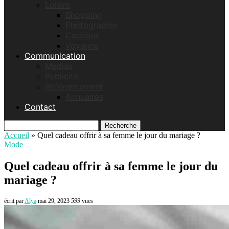
Loisirs
Shopping
Photographie
Cadeaux
Voyance
Communication
Médias
Publicité
Référencement
Annuaires
Contact
Recherche
Accueil
»
Quel cadeau offrir à sa femme le jour du mariage ?
Mode
Quel cadeau offrir à sa femme le jour du
mariage ?
écrit par
Alya
mai 29, 2023
599
vues