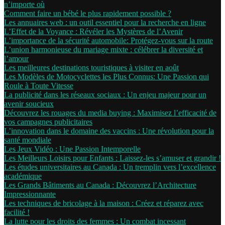
n’importe où
Comment faire un bébé le plus rapidement possible ?
Les annuaires web : un outil essentiel pour la recherche en ligne
L’Effet de la Voyance : Révéler les Mystères de l’Avenir
L’importance de la sécurité automobile: Protégez-vous sur la route
L’union harmonieuse du mariage mixte : célébrer la diversité et
l’amour
Les meilleures destinations touristiques à visiter en août
Les Modèles de Motocyclettes les Plus Connus: Une Passion qui
Roule à Toute Vitesse
La publicité dans les réseaux sociaux : Un enjeu majeur pour un
avenir soucieux
Découvrez les rouages du media buying : Maximisez l’efficacité de
vos campagnes publicitaires
L’innovation dans le domaine des vaccins : Une révolution pour la
santé mondiale
Les Jeux Vidéo : Une Passion Intemporelle
Les Meilleurs Loisirs pour Enfants : Laissez-les s’amuser et grandir !
Les études universitaires au Canada : Un tremplin vers l’excellence
académique
Les Grands Bâtiments au Canada : Découvrez l’Architecture
Impressionnante
Les techniques de bricolage à la maison : Créez et réparez avec
facilité !
La lutte pour les droits des femmes : Un combat incessant