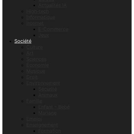
Actualités IA
High-tech
Informatique
Internet
E-Commerce
Jeux
Société
Culture
Art
Sciences
Économie
Musique
Droit
Environnement
Sécurité
Animaux
Famille
Enfant – Bébé
Mariage
Emploi
Enseignement
Formation