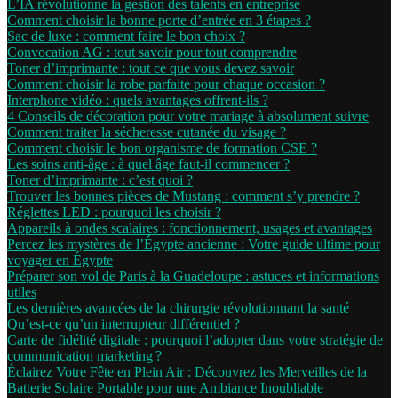
L’IA révolutionne la gestion des talents en entreprise
Comment choisir la bonne porte d’entrée en 3 étapes ?
Sac de luxe : comment faire le bon choix ?
Convocation AG : tout savoir pour tout comprendre
Toner d’imprimante : tout ce que vous devez savoir
Comment choisir la robe parfaite pour chaque occasion ?
Interphone vidéo : quels avantages offrent-ils ?
4 Conseils de décoration pour votre mariage à absolument suivre
Comment traiter la sécheresse cutanée du visage ?
Comment choisir le bon organisme de formation CSE ?
Les soins anti-âge : à quel âge faut-il commencer ?
Toner d’imprimante : c’est quoi ?
Trouver les bonnes pièces de Mustang : comment s’y prendre ?
Réglettes LED : pourquoi les choisir ?
Appareils à ondes scalaires : fonctionnement, usages et avantages
Percez les mystères de l’Égypte ancienne : Votre guide ultime pour
voyager en Égypte
Préparer son vol de Paris à la Guadeloupe : astuces et informations
utiles
Les dernières avancées de la chirurgie révolutionnant la santé
Qu’est-ce qu’un interrupteur différentiel ?
Carte de fidélité digitale : pourquoi l’adopter dans votre stratégie de
communication marketing ?
Éclairez Votre Fête en Plein Air : Découvrez les Merveilles de la
Batterie Solaire Portable pour une Ambiance Inoubliable