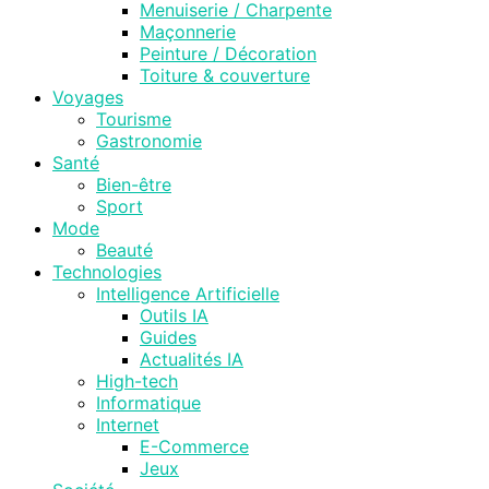
Menuiserie / Charpente
Maçonnerie
Peinture / Décoration
Toiture & couverture
Voyages
Tourisme
Gastronomie
Santé
Bien-être
Sport
Mode
Beauté
Technologies
Intelligence Artificielle
Outils IA
Guides
Actualités IA
High-tech
Informatique
Internet
E-Commerce
Jeux