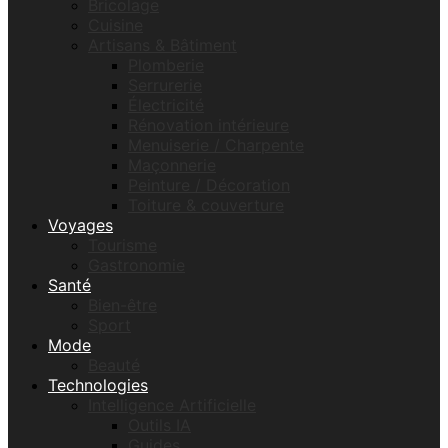
Bricolage
Cuisine
Artisans & Bâtiment
Plomberie
Serrurerie
Électricité
Rénovation intérieure
Menuiserie / Charpente
Maçonnerie
Peinture / Décoration
Toiture & couverture
Voyages
Tourisme
Gastronomie
Santé
Bien-être
Sport
Mode
Beauté
Technologies
Intelligence Artificielle
Outils IA
Guides