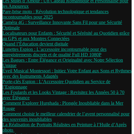
Les Mugs d’Amour : Un Cadeau Romantique et Personnalisé pour
les Amoureux
Pare-brise moto : Révolution technologique et tendances
incontournables pour 2025
Caméra 4G : Surveillance Innovante Sans Fil pour une Sécurité
Optimale
Localisateurs pour Enfants : Sécurité et Sérénité au Quotidien grâce
au GPS et aux Montres Connectées
Quand l’Éducation devient digitale
Lunettes Espion : L’accessoire incontournable pour des
enregistrements discrets et de qualité Full HD 1080P
Les Bagues : Entre Élégance et Originalité avec Notre Sélection
Unique
Éveil Musical Montessori : Initiez Votre Enfant aux Sons et Rythmes
avec des Instruments Adaptés
Porte-clés Espion : L’Accessoire Quotidien au Service de
l’Espionnage
Les Foulards et les Looks Vintage : Revisitez les Années 50 à 70
avec Élégance
Comment Explorer Hurghada : Plongée Inoubliable dans la Mer
Rouge
Comment choisir le meilleur calendrier de l’avent personnalisé pour
des souvenirs inoubliables
La Réalisation de Portraits Réalistes en Peinture à l’Huile d’Après
photo