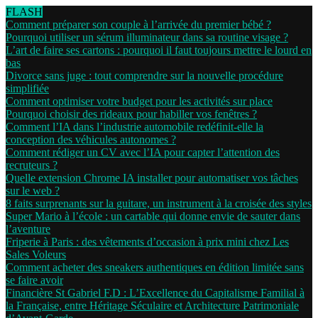
FLASH
Comment préparer son couple à l’arrivée du premier bébé ?
Pourquoi utiliser un sérum illuminateur dans sa routine visage ?
L’art de faire ses cartons : pourquoi il faut toujours mettre le lourd en
bas
Divorce sans juge : tout comprendre sur la nouvelle procédure
simplifiée
Comment optimiser votre budget pour les activités sur place
Pourquoi choisir des rideaux pour habiller vos fenêtres ?
Comment l’IA dans l’industrie automobile redéfinit-elle la
conception des véhicules autonomes ?
Comment rédiger un CV avec l’IA pour capter l’attention des
recruteurs ?
Quelle extension Chrome IA installer pour automatiser vos tâches
sur le web ?
8 faits surprenants sur la guitare, un instrument à la croisée des styles
Super Mario à l’école : un cartable qui donne envie de sauter dans
l’aventure
Friperie à Paris : des vêtements d’occasion à prix mini chez Les
Sales Voleurs
Comment acheter des sneakers authentiques en édition limitée sans
se faire avoir
Financière St Gabriel F.D : L’Excellence du Capitalisme Familial à
la Française, entre Héritage Séculaire et Architecture Patrimoniale