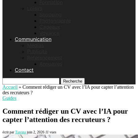
Formation
Loisirs
Shopping
Photographie
Cadeaux
Voyance
Communication
Médias
Publicité
Référencement
Annuaires
Contact
Recherche
Accueil
»
Comment rédiger un CV avec l’IA pour capter l’attention
des recruteurs ?
Guides
Comment rédiger un CV avec l’IA pour
capter l’attention des recruteurs ?
écrit par
Tiavina
juin 2, 2026
11
vues