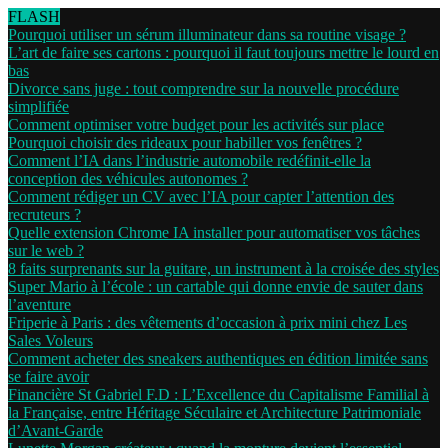
FLASH
Pourquoi utiliser un sérum illuminateur dans sa routine visage ?
L’art de faire ses cartons : pourquoi il faut toujours mettre le lourd en
bas
Divorce sans juge : tout comprendre sur la nouvelle procédure
simplifiée
Comment optimiser votre budget pour les activités sur place
Pourquoi choisir des rideaux pour habiller vos fenêtres ?
Comment l’IA dans l’industrie automobile redéfinit-elle la
conception des véhicules autonomes ?
Comment rédiger un CV avec l’IA pour capter l’attention des
recruteurs ?
Quelle extension Chrome IA installer pour automatiser vos tâches
sur le web ?
8 faits surprenants sur la guitare, un instrument à la croisée des styles
Super Mario à l’école : un cartable qui donne envie de sauter dans
l’aventure
Friperie à Paris : des vêtements d’occasion à prix mini chez Les
Sales Voleurs
Comment acheter des sneakers authentiques en édition limitée sans
se faire avoir
Financière St Gabriel F.D : L’Excellence du Capitalisme Familial à
la Française, entre Héritage Séculaire et Architecture Patrimoniale
d’Avant-Garde