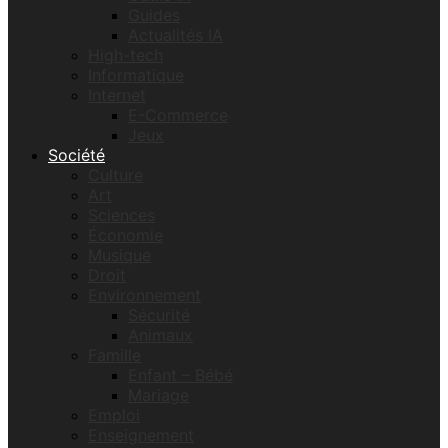
Guides
Actualités IA
High-tech
Informatique
Internet
E-Commerce
Jeux
Société
Culture
Art
Sciences
Économie
Musique
Droit
Environnement
Sécurité
Animaux
Famille
Enfant – Bébé
Mariage
Emploi
Enseignement