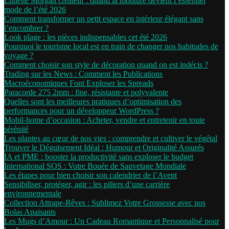
Lunette Morgan créateur : quand la monture devient l’essentiel
mode de l’été 2026
Comment transformer un petit espace en intérieur élégant sans
l’encombrer ?
Look plage : les pièces indispensables cet été 2026
Pourquoi le tourisme local est en train de changer nos habitudes de
voyage ?
Comment choisir son style de décoration quand on est indécis ?
Trading sur les News : Comment les Publications
Macroéconomiques Font Exploser les Spreads
Paracorde 275 2mm : fine, résistante et polyvalente
Quelles sont les meilleures pratiques d’optimisation des
performances pour un développeur WordPress ?
Mobil-home d’occasion : Acheter, vendre et entretenir en toute
sérénité
Les plantes au cœur de nos vies : comprendre et cultiver le végétal
Trouver le Déguisement Idéal : Humour et Originalité Assurés
IA et PME : booster la productivité sans exploser le budget
International SOS : Votre Bouée de Sauvetage Mondiale
Les étapes pour bien choisir son calendrier de l’Avent
Sensibiliser, protéger, agir : les piliers d’une carrière
environnementale
Collection Attrape-Rêves : Sublimez Votre Grossesse avec nos
Bolas Apaisants
Les Mugs d’Amour : Un Cadeau Romantique et Personnalisé pour