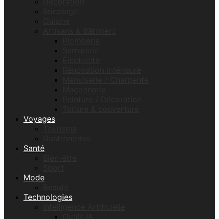
Décoration
Bricolage
Cuisine
Artisans & Bâtiment
Plomberie
Serrurerie
Électricité
Rénovation intérieure
Menuiserie / Charpente
Maçonnerie
Peinture / Décoration
Toiture & couverture
Voyages
Tourisme
Gastronomie
Santé
Bien-être
Sport
Mode
Beauté
Technologies
Intelligence Artificielle
Outils IA