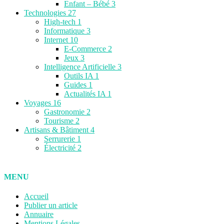
Enfant – Bébé
3
Technologies
27
High-tech
1
Informatique
3
Internet
10
E-Commerce
2
Jeux
3
Intelligence Artificielle
3
Outils IA
1
Guides
1
Actualités IA
1
Voyages
16
Gastronomie
2
Tourisme
2
Artisans & Bâtiment
4
Serrurerie
1
Électricité
2
MENU
Accueil
Publier un article
Annuaire
Mentions Légales