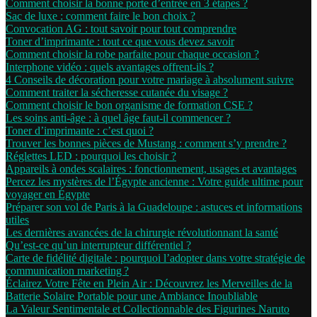
Comment choisir la bonne porte d’entrée en 3 étapes ?
Sac de luxe : comment faire le bon choix ?
Convocation AG : tout savoir pour tout comprendre
Toner d’imprimante : tout ce que vous devez savoir
Comment choisir la robe parfaite pour chaque occasion ?
Interphone vidéo : quels avantages offrent-ils ?
4 Conseils de décoration pour votre mariage à absolument suivre
Comment traiter la sécheresse cutanée du visage ?
Comment choisir le bon organisme de formation CSE ?
Les soins anti-âge : à quel âge faut-il commencer ?
Toner d’imprimante : c’est quoi ?
Trouver les bonnes pièces de Mustang : comment s’y prendre ?
Réglettes LED : pourquoi les choisir ?
Appareils à ondes scalaires : fonctionnement, usages et avantages
Percez les mystères de l’Égypte ancienne : Votre guide ultime pour
voyager en Égypte
Préparer son vol de Paris à la Guadeloupe : astuces et informations
utiles
Les dernières avancées de la chirurgie révolutionnant la santé
Qu’est-ce qu’un interrupteur différentiel ?
Carte de fidélité digitale : pourquoi l’adopter dans votre stratégie de
communication marketing ?
Éclairez Votre Fête en Plein Air : Découvrez les Merveilles de la
Batterie Solaire Portable pour une Ambiance Inoubliable
La Valeur Sentimentale et Collectionnable des Figurines Naruto