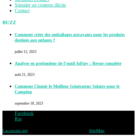
Signaler un contenu illicite
Contact
BUZZ
Comment créer des emballages attrayants pour les produits
destinés aux enfants ?
juillet 12, 2023
Analyse en profondeur de l’outil AdSpy : Revue complète
août 21, 2023
Comment Choisir le Meilleur Générateur Solaire pour le
Camping
septembre 18, 2023
Facebook
Rss
Lacassata.net
@2019 - Tous droits réservés -
SiteMap