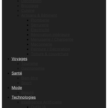
Décoration
Bricolage
Cuisine
Artisans & Bâtiment
Plomberie
Serrurerie
Électricité
Rénovation intérieure
Menuiserie / Charpente
Maçonnerie
Peinture / Décoration
Toiture & couverture
Voyages
Tourisme
Gastronomie
Santé
Bien-être
Sport
Mode
Beauté
Technologies
Intelligence Artificielle
Outils IA