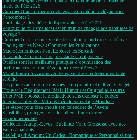
Lunette Morgan créateur : quand la monture devient l’essentiel
mode de l’été 2026
Comment transformer un petit espace en intérieur élégant sans
l’encombrer ?
Look plage : les pièces indispensables cet été 2026
Pourquoi le tourisme local est en train de changer nos habitudes de
voyage ?
Comment choisir son style de décoration quand on est indécis ?
Trading sur les News : Comment les Publications
Macroéconomiques Font Exploser les Spreads
Paracorde 275 2mm : fine, résistante et polyvalente
Quelles sont les meilleures pratiques d’optimisation des
performances pour un développeur WordPress ?
Mobil-home d’occasion : Acheter, vendre et entretenir en toute
sérénité
Les plantes au cœur de nos vies : comprendre et cultiver le végétal
Trouver le Déguisement Idéal : Humour et Originalité Assurés
IA et PME : booster la productivité sans exploser le budget
International SOS : Votre Bouée de Sauvetage Mondiale
Les étapes pour bien choisir son calendrier de l’Avent
Sensibiliser, protéger, agir : les piliers d’une carrière
environnementale
Collection Attrape-Rêves : Sublimez Votre Grossesse avec nos
Bolas Apaisants
Les Mugs d’Amour : Un Cadeau Romantique et Personnalisé pour