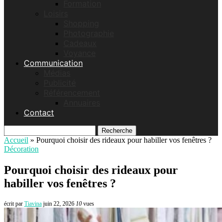
Formation
Loisirs
Shopping
Photographie
Cadeaux
Voyance
Communication
Médias
Publicité
Référencement
Annuaires
Contact
Recherche
Accueil
»
Pourquoi choisir des rideaux pour habiller vos fenêtres ?
Décoration
Pourquoi choisir des rideaux pour
habiller vos fenêtres ?
écrit par
Tiavina
juin 22, 2026
10
vues