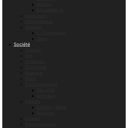
Guides
Actualités IA
High-tech
Informatique
Internet
E-Commerce
Jeux
Société
Culture
Art
Sciences
Économie
Musique
Droit
Environnement
Sécurité
Animaux
Famille
Enfant – Bébé
Mariage
Emploi
Enseignement