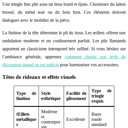
Une tringle fine plie sous un tissu lourd et épais. Choisissez du laiton
brossé, du métal noir ou du bois brut. Ces éléments doivent
dialoguer avec le mobilier de la pièce.
La finition de la tête détermine le pli du tissu. Les œillets offrent une
ondulation moderne et un coulissement parfait. Les plis flamands
apportent un classicisme intemporel très raffiné. Si vous hésitez sur
l’ambiance générale, apprenez
comment choisir son style de
décoration quand on est indécis
pour harmoniser vos accessoires.
Têtes de rideaux et effets visuels
Type de
Type de
Style
Facilité de
tringle
finition
esthétique
glissement
requis
Moderne
Œillets
Barre
et
métallique
Excellente
ronde
contempor
s
standard
ain