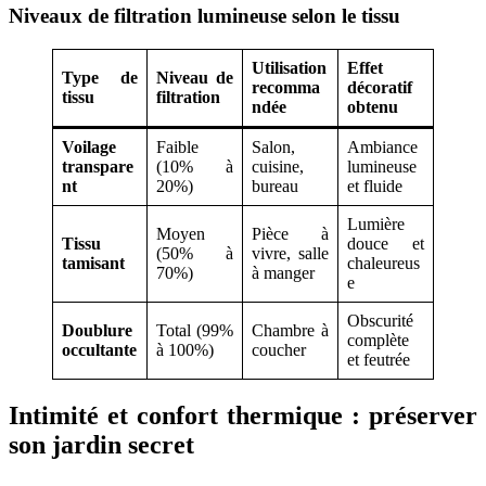
Niveaux de filtration lumineuse selon le tissu
Utilisation
Effet
Type de
Niveau de
recomma
décoratif
tissu
filtration
ndée
obtenu
Voilage
Faible
Salon,
Ambiance
transpare
(10% à
cuisine,
lumineuse
nt
20%)
bureau
et fluide
Lumière
Moyen
Pièce à
Tissu
douce et
(50% à
vivre, salle
tamisant
chaleureus
70%)
à manger
e
Obscurité
Doublure
Total (99%
Chambre à
complète
occultante
à 100%)
coucher
et feutrée
Intimité et confort thermique : préserver
son jardin secret