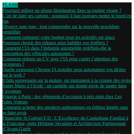
FLASH
Pourquoi utiliser un sérum illuminateur dans sa routine visage ?
L’art de faire ses cartons : pourquoi il faut toujours mettre le lourd en
bas
Divorce sans juge : tout comprendre sur la nouvelle procédure
simplifiée
Comment optimiser votre budget pour les activités sur place
Pourquoi choisir des rideaux pour habiller vos fenêtres ?
Comment l’IA dans l’industrie automobile redéfinit-elle la
conception des véhicules autonomes ?
Comment rédiger un CV avec l’IA pour capter l’attention des
recruteurs ?
Quelle extension Chrome IA installer pour automatiser vos tâches
sur le web ?
8 faits surprenants sur la guitare, un instrument à la croisée des styles
Super Mario à l’école : un cartable qui donne envie de sauter dans
l’aventure
Friperie à Paris : des vêtements d’occasion à prix mini chez Les
Sales Voleurs
Comment acheter des sneakers authentiques en édition limitée sans
se faire avoir
Financière St Gabriel F.D : L’Excellence du Capitalisme Familial à
la Française, entre Héritage Séculaire et Architecture Patrimoniale
d’Avant-Garde