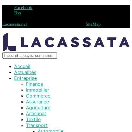
Facebook
Rss
Lacassata.net
@2019 - Tous droits réservés -
SiteMap
Accueil
Actualités
Entreprise
Finance
Immobilier
Commerce
Assurance
Agriculture
Artisanat
Textile
Transport
Automobile