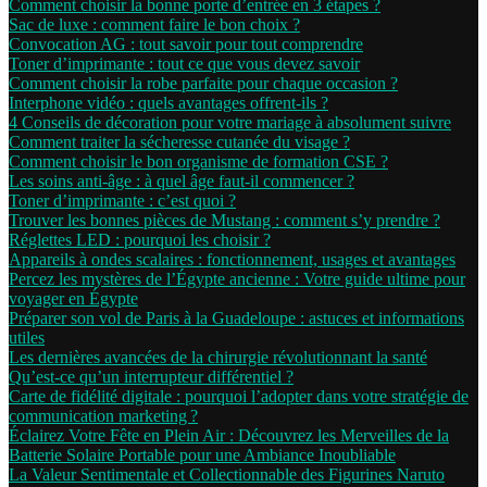
Comment choisir la bonne porte d’entrée en 3 étapes ?
Sac de luxe : comment faire le bon choix ?
Convocation AG : tout savoir pour tout comprendre
Toner d’imprimante : tout ce que vous devez savoir
Comment choisir la robe parfaite pour chaque occasion ?
Interphone vidéo : quels avantages offrent-ils ?
4 Conseils de décoration pour votre mariage à absolument suivre
Comment traiter la sécheresse cutanée du visage ?
Comment choisir le bon organisme de formation CSE ?
Les soins anti-âge : à quel âge faut-il commencer ?
Toner d’imprimante : c’est quoi ?
Trouver les bonnes pièces de Mustang : comment s’y prendre ?
Réglettes LED : pourquoi les choisir ?
Appareils à ondes scalaires : fonctionnement, usages et avantages
Percez les mystères de l’Égypte ancienne : Votre guide ultime pour
voyager en Égypte
Préparer son vol de Paris à la Guadeloupe : astuces et informations
utiles
Les dernières avancées de la chirurgie révolutionnant la santé
Qu’est-ce qu’un interrupteur différentiel ?
Carte de fidélité digitale : pourquoi l’adopter dans votre stratégie de
communication marketing ?
Éclairez Votre Fête en Plein Air : Découvrez les Merveilles de la
Batterie Solaire Portable pour une Ambiance Inoubliable
La Valeur Sentimentale et Collectionnable des Figurines Naruto