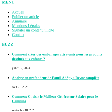
MENU
Accueil
Publier un article
Annuaire
Mentions Légales
Signaler un contenu illicite
Contact
BUZZ
Comment créer des emballages attrayants pour les produits
destinés aux enfants ?
juillet 12, 2023
Analyse en profondeur de l’outil AdSpy : Revue complète
août 21, 2023
Comment Choisir le Meilleur Générateur Solaire pour le
Camping
septembre 18, 2023