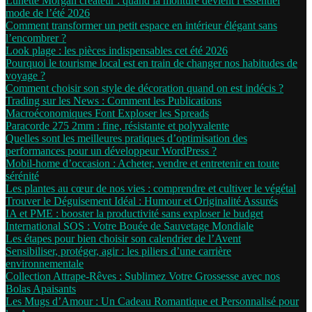
Lunette Morgan créateur : quand la monture devient l’essentiel
mode de l’été 2026
Comment transformer un petit espace en intérieur élégant sans
l’encombrer ?
Look plage : les pièces indispensables cet été 2026
Pourquoi le tourisme local est en train de changer nos habitudes de
voyage ?
Comment choisir son style de décoration quand on est indécis ?
Trading sur les News : Comment les Publications
Macroéconomiques Font Exploser les Spreads
Paracorde 275 2mm : fine, résistante et polyvalente
Quelles sont les meilleures pratiques d’optimisation des
performances pour un développeur WordPress ?
Mobil-home d’occasion : Acheter, vendre et entretenir en toute
sérénité
Les plantes au cœur de nos vies : comprendre et cultiver le végétal
Trouver le Déguisement Idéal : Humour et Originalité Assurés
IA et PME : booster la productivité sans exploser le budget
International SOS : Votre Bouée de Sauvetage Mondiale
Les étapes pour bien choisir son calendrier de l’Avent
Sensibiliser, protéger, agir : les piliers d’une carrière
environnementale
Collection Attrape-Rêves : Sublimez Votre Grossesse avec nos
Bolas Apaisants
Les Mugs d’Amour : Un Cadeau Romantique et Personnalisé pour