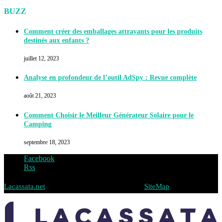
BUZZ
Comment créer des emballages attrayants pour les produits
destinés aux enfants ?
juillet 12, 2023
Analyse en profondeur de l’outil AdSpy : Revue complète
août 21, 2023
Comment Choisir le Meilleur Générateur Solaire pour le
Camping
septembre 18, 2023
Facebook
Rss
Lacassata.net
@2019 - Tous droits réservés -
SiteMap