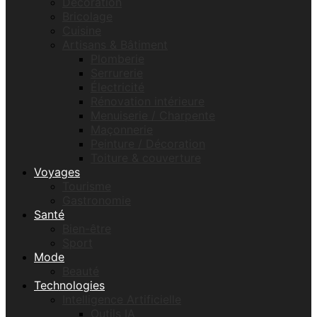
Décoration
Bricolage
Cuisine
Artisans & Bâtiment
Plomberie
Serrurerie
Électricité
Rénovation intérieure
Menuiserie / Charpente
Maçonnerie
Peinture / Décoration
Toiture & couverture
Voyages
Tourisme
Gastronomie
Santé
Bien-être
Sport
Mode
Beauté
Technologies
Intelligence Artificielle
Outils IA