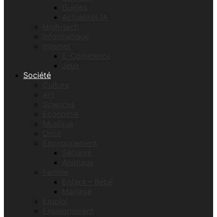
Guides
Actualités IA
High-tech
Informatique
Internet
E-Commerce
Jeux
Société
Culture
Art
Sciences
Économie
Musique
Droit
Environnement
Sécurité
Animaux
Famille
Enfant – Bébé
Mariage
Emploi
Enseignement