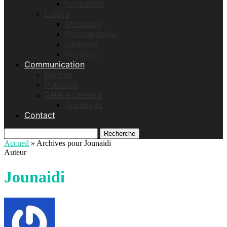
Formation
Loisirs
Shopping
Photographie
Cadeaux
Voyance
Communication
Médias
Publicité
Référencement
Annuaires
Contact
Recherche
Accueil
»
Archives pour Jounaidi
Auteur
Jounaidi