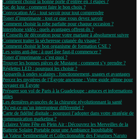
Comment choisir la bonne porte d’entrée en 3 étapes ?
Sac de luxe : comment faire le bon choix ?
Convocation AG : tout savoir pour tout comprendre
Toner d’imprimante : tout ce que vous devez savoir
Comment choisir la robe parfaite pour chaque occasion ?
Interphone vidéo : quels avantages offrent-ils ?
4 Conseils de décoration pour votre mariage à absolument suivre
Comment traiter la sécheresse cutanée du visage ?
Comment choisir le bon organisme de formation CSE ?
Les soins anti-âge : à quel âge faut-il commencer ?
Toner d’imprimante : c’est quoi ?
Trouver les bonnes pièces de Mustang : comment s’y prendre ?
Réglettes LED : pourquoi les choisir ?
Appareils à ondes scalaires : fonctionnement, usages et avantages
Percez les mystères de l’Égypte ancienne : Votre guide ultime pour
voyager en Égypte
Préparer son vol de Paris à la Guadeloupe : astuces et informations
utiles
Les dernières avancées de la chirurgie révolutionnant la santé
Qu’est-ce qu’un interrupteur différentiel ?
Carte de fidélité digitale : pourquoi l’adopter dans votre stratégie de
communication marketing ?
Éclairez Votre Fête en Plein Air : Découvrez les Merveilles de la
Batterie Solaire Portable pour une Ambiance Inoubliable
La Valeur Sentimentale et Collectionnable des Figurines Naruto