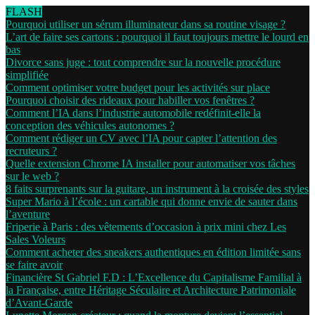
FLASH
Pourquoi utiliser un sérum illuminateur dans sa routine visage ?
L’art de faire ses cartons : pourquoi il faut toujours mettre le lourd en
bas
Divorce sans juge : tout comprendre sur la nouvelle procédure
simplifiée
Comment optimiser votre budget pour les activités sur place
Pourquoi choisir des rideaux pour habiller vos fenêtres ?
Comment l’IA dans l’industrie automobile redéfinit-elle la
conception des véhicules autonomes ?
Comment rédiger un CV avec l’IA pour capter l’attention des
recruteurs ?
Quelle extension Chrome IA installer pour automatiser vos tâches
sur le web ?
8 faits surprenants sur la guitare, un instrument à la croisée des styles
Super Mario à l’école : un cartable qui donne envie de sauter dans
l’aventure
Friperie à Paris : des vêtements d’occasion à prix mini chez Les
Sales Voleurs
Comment acheter des sneakers authentiques en édition limitée sans
se faire avoir
Financière St Gabriel F.D : L’Excellence du Capitalisme Familial à
la Française, entre Héritage Séculaire et Architecture Patrimoniale
d’Avant-Garde