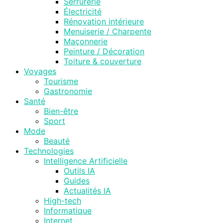
Serrurerie
Électricité
Rénovation intérieure
Menuiserie / Charpente
Maçonnerie
Peinture / Décoration
Toiture & couverture
Voyages
Tourisme
Gastronomie
Santé
Bien-être
Sport
Mode
Beauté
Technologies
Intelligence Artificielle
Outils IA
Guides
Actualités IA
High-tech
Informatique
Internet